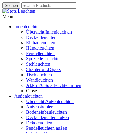
Zur
Springe
Navigation
zum
Menü
springen
Inhalt
Innenleuchten
Übersicht Innenleuchten
Deckenleuchten
Einbauleuchten
Hängeleuchten
Pendelleuchten
Spezielle Leuchten
Stehleuchten
Strahler und Spots
Tischleuchten
Wandleuchten
Akku- & Solarleuchten innen
Close
Außenleuchten
Übersicht Außenleuchten
Außenstrahler
Bodeneinbauleuchten
Deckenleuchten außen
Dekoleuchten
Pendelleuchten außen