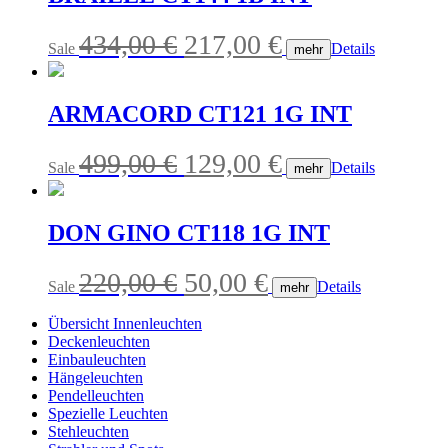
Ursprünglicher
Aktueller
434,00
€
217,00
€
Sale
Details
mehr
Preis
Preis
war:
ist:
ARMACORD CT121 1G INT
434,00 €
217,00 €.
Ursprünglicher
Aktueller
499,00
€
129,00
€
Sale
Details
mehr
Preis
Preis
war:
ist:
DON GINO CT118 1G INT
499,00 €
129,00 €.
Ursprünglicher
Aktueller
220,00
€
50,00
€
Sale
Details
mehr
Preis
Preis
Übersicht Innenleuchten
war:
ist:
Deckenleuchten
Einbauleuchten
220,00 €
50,00 €.
Hängeleuchten
Pendelleuchten
Spezielle Leuchten
Stehleuchten