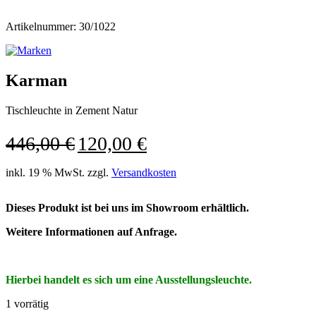
Artikelnummer: 30/1022
Karman
Tischleuchte in Zement Natur
Ursprünglicher
Aktueller
446,00
€
120,00
€
Preis
Preis
war:
ist:
inkl. 19 % MwSt.
zzgl.
Versandkosten
446,00 €
120,00 €.
Dieses Produkt ist bei uns im Showroom erhältlich.
Weitere Informationen auf Anfrage.
Hierbei handelt es sich um eine Ausstellungsleuchte.
1 vorrätig