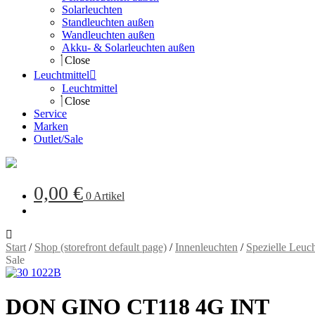
Solarleuchten
Standleuchten außen
Wandleuchten außen
Akku- & Solarleuchten außen
Close
Leuchtmittel
Leuchtmittel
Close
Service
Marken
Outlet/Sale
0,00
€
0 Artikel
Start
/
Shop (storefront default page)
/
Innenleuchten
/
Spezielle Leuc
Sale
DON GINO CT118 4G INT