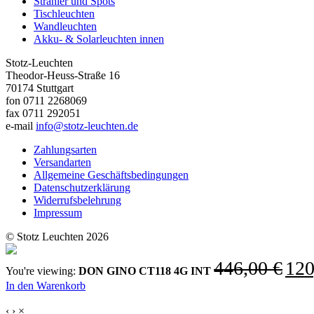
Strahler und Spots
Tischleuchten
Wandleuchten
Akku- & Solarleuchten innen
Stotz-Leuchten
Theodor-Heuss-Straße 16
70174 Stuttgart
fon 0711 2268069
fax 0711 292051
e-mail
info@stotz-leuchten.de
Zahlungsarten
Versandarten
Allgemeine Geschäftsbedingungen
Datenschutzerklärung
Widerrufsbelehrung
Impressum
© Stotz Leuchten 2026
Ursprü
446,00
€
12
You're viewing:
DON GINO CT118 4G INT
Preis
In den Warenkorb
war:
446,00
‹
›
×