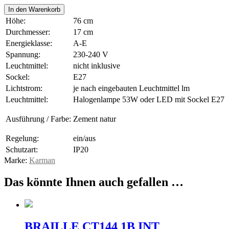
DON
In den Warenkorb
GINO
Höhe:
76 cm
CT118
Durchmesser:
17 cm
4G
Energieklasse:
A-E
INT
Menge
Spannung:
230-240 V
Leuchtmittel:
nicht inklusive
Sockel:
E27
Lichtstrom:
je nach eingebauten Leuchtmittel lm
Leuchtmittel:
Halogenlampe 53W oder LED mit Sockel E27
Ausführung / Farbe:
Zement natur
Regelung:
ein/aus
Schutzart:
IP20
Marke:
Karman
Das könnte Ihnen auch gefallen …
BRAILLE CT144 1B INT