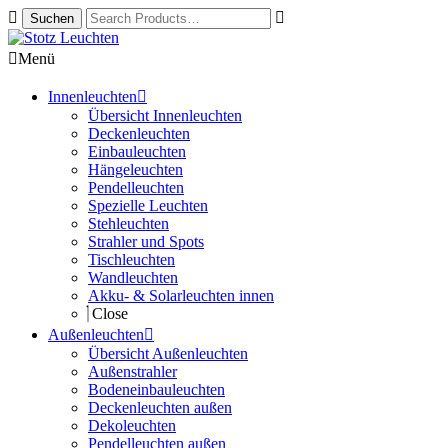
Zur
Springe
Navigation
zum
Menü
springen
Inhalt
Innenleuchten
Übersicht Innenleuchten
Deckenleuchten
Einbauleuchten
Hängeleuchten
Pendelleuchten
Spezielle Leuchten
Stehleuchten
Strahler und Spots
Tischleuchten
Wandleuchten
Akku- & Solarleuchten innen
Close
Außenleuchten
Übersicht Außenleuchten
Außenstrahler
Bodeneinbauleuchten
Deckenleuchten außen
Dekoleuchten
Pendelleuchten außen