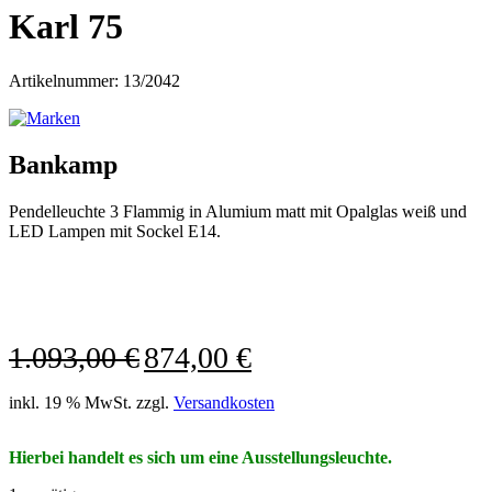
Karl 75
Artikelnummer: 13/2042
Bankamp
Pendelleuchte 3 Flammig in Alumium matt mit Opalglas weiß und
LED Lampen mit Sockel E14.
Ursprünglicher
Aktueller
1.093,00
€
874,00
€
Preis
Preis
war:
ist:
inkl. 19 % MwSt.
zzgl.
Versandkosten
1.093,00 €
874,00 €.
Hierbei handelt es sich um eine Ausstellungsleuchte.