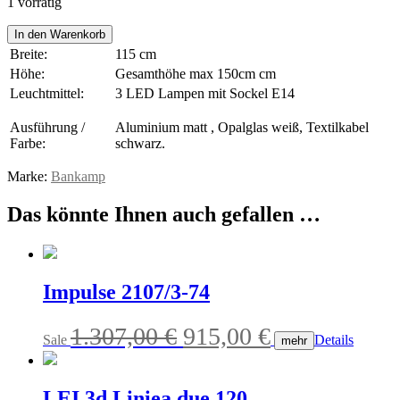
1 vorrätig
Karl
In den Warenkorb
75
Breite:
115 cm
Menge
Höhe:
Gesamthöhe max 150cm cm
Leuchtmittel:
3 LED Lampen mit Sockel E14
Ausführung /
Aluminium matt , Opalglas weiß, Textilkabel
Farbe:
schwarz.
Marke:
Bankamp
Das könnte Ihnen auch gefallen …
Impulse 2107/3-74
Ursprünglicher
Aktueller
1.307,00
€
915,00
€
Sale
Details
mehr
Preis
Preis
war:
ist:
LEI 3d Liniea due 120