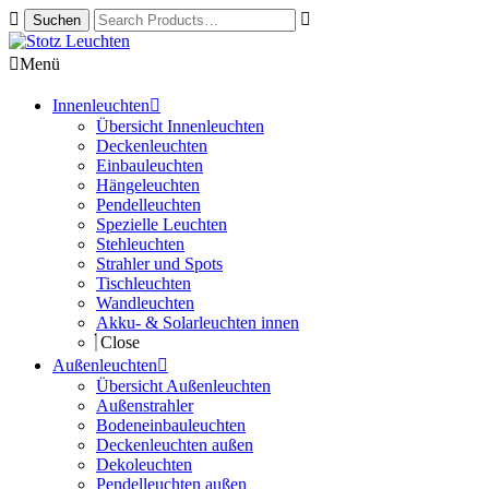
Zur
Springe
Navigation
zum
Menü
springen
Inhalt
Innenleuchten
Übersicht Innenleuchten
Deckenleuchten
Einbauleuchten
Hängeleuchten
Pendelleuchten
Spezielle Leuchten
Stehleuchten
Strahler und Spots
Tischleuchten
Wandleuchten
Akku- & Solarleuchten innen
Close
Außenleuchten
Übersicht Außenleuchten
Außenstrahler
Bodeneinbauleuchten
Deckenleuchten außen
Dekoleuchten
Pendelleuchten außen