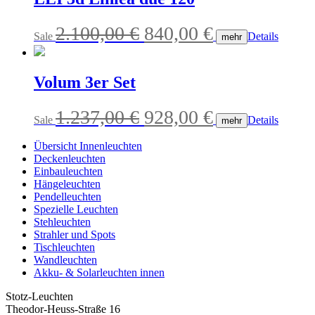
1.307,00 €
915,00 €.
Ursprünglicher
Aktueller
2.100,00
€
840,00
€
Sale
Details
mehr
Preis
Preis
war:
ist:
Volum 3er Set
2.100,00 €
840,00 €.
Ursprünglicher
Aktueller
1.237,00
€
928,00
€
Sale
Details
mehr
Preis
Preis
Übersicht Innenleuchten
war:
ist:
Deckenleuchten
Einbauleuchten
1.237,00 €
928,00 €.
Hängeleuchten
Pendelleuchten
Spezielle Leuchten
Stehleuchten
Strahler und Spots
Tischleuchten
Wandleuchten
Akku- & Solarleuchten innen
Stotz-Leuchten
Theodor-Heuss-Straße 16