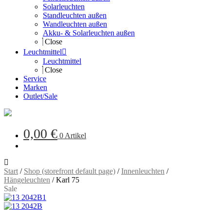
Solarleuchten
Standleuchten außen
Wandleuchten außen
Akku- & Solarleuchten außen
Close
Leuchtmittel
Leuchtmittel
Close
Service
Marken
Outlet/Sale
0,00
€
0 Artikel
Start
/
Shop (storefront default page)
/
Innenleuchten
/
Hängeleuchten
/
Karl 75
Sale