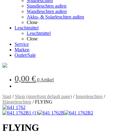
Solarleuchten
Standleuchten außen
Wandleuchten außen
Akku- & Solarleuchten außen
Close
Leuchtmittel
Leuchtmittel
Close
Service
Marken
Outlet/Sale
0,00
€
0 Artikel
Start
/
Shop (storefront default page)
/
Innenleuchten
/
Hängeleuchten
/
FLYING
FLYING