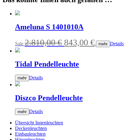
Ameluna S 1401010A
Ursprünglicher
Aktueller
2.810,00
€
843,00
€
Sale
Details
mehr
Preis
Preis
war:
ist:
Tidal Pendelleuchte
2.810,00 €
843,00 €.
Details
mehr
Diszco Pendelleuchte
Details
mehr
Übersicht Innenleuchten
Deckenleuchten
Einbauleuchten
Hängeleuchten