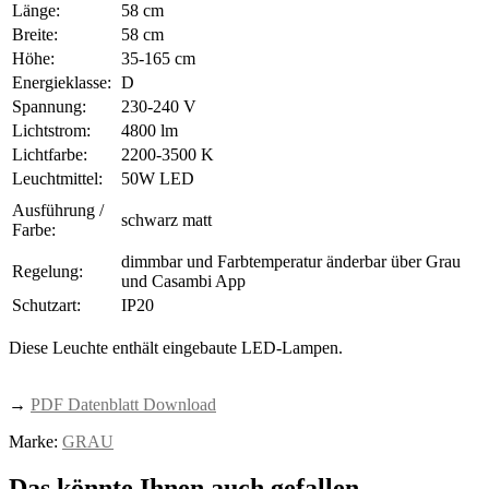
Länge:
58 cm
Breite:
58 cm
Höhe:
35-165 cm
Energieklasse:
D
Spannung:
230-240 V
Lichtstrom:
4800 lm
Lichtfarbe:
2200-3500 K
Leuchtmittel:
50W LED
Ausführung /
schwarz matt
Farbe:
dimmbar und Farbtemperatur änderbar über Grau
Regelung:
und Casambi App
Schutzart:
IP20
Diese Leuchte enthält eingebaute LED-Lampen.
→
PDF Datenblatt Download
Marke:
GRAU
Das könnte Ihnen auch gefallen …