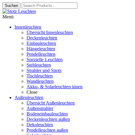
Zur
Springe
Navigation
zum
Menü
springen
Inhalt
Innenleuchten
Übersicht Innenleuchten
Deckenleuchten
Einbauleuchten
Hängeleuchten
Pendelleuchten
Spezielle Leuchten
Stehleuchten
Strahler und Spots
Tischleuchten
Wandleuchten
Akku- & Solarleuchten innen
Close
Außenleuchten
Übersicht Außenleuchten
Außenstrahler
Bodeneinbauleuchten
Deckenleuchten außen
Dekoleuchten
Pendelleuchten außen